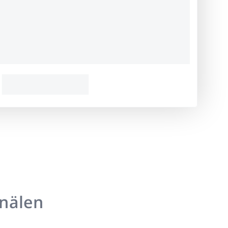
anälen