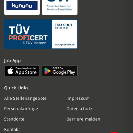
Job-App
Nachricht schreiben
Quick Links
Initiativbewerbung
Alle Stellenangebote
Impressum
Personalanfrage
Datenschutz
Personalanfrage
Standorte
Barriere melden
Termin vereinbaren
Kontakt