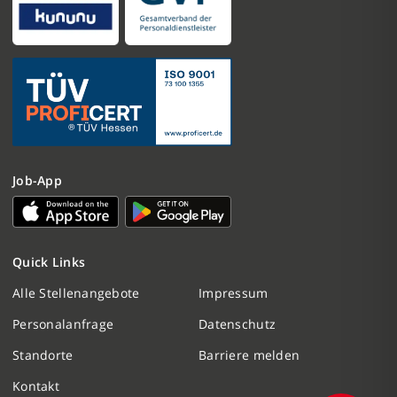
Job-App
Nachricht schreiben
Quick Links
Initiativbewerbung
Alle Stellenangebote
Impressum
Personalanfrage
Datenschutz
Personalanfrage
Standorte
Barriere melden
Termin vereinbaren
Kontakt