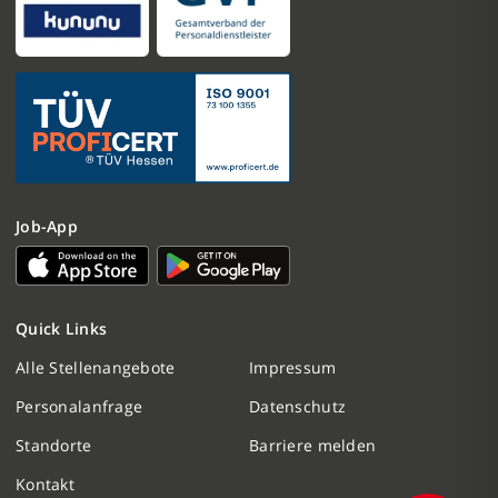
Job-App
Nachricht schreiben
Quick Links
Initiativbewerbung
Alle Stellenangebote
Impressum
Personalanfrage
Datenschutz
Personalanfrage
Standorte
Barriere melden
Termin vereinbaren
Kontakt