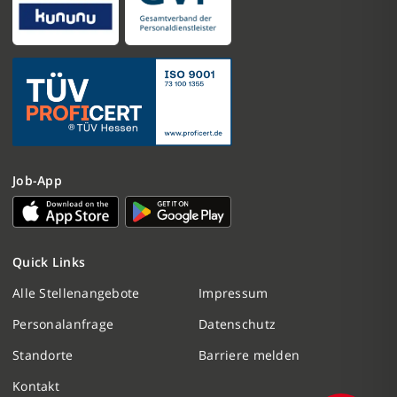
Job-App
Nachricht schreiben
Quick Links
Initiativbewerbung
Alle Stellenangebote
Impressum
Personalanfrage
Datenschutz
Personalanfrage
Standorte
Barriere melden
Termin vereinbaren
Kontakt