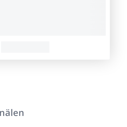
anälen