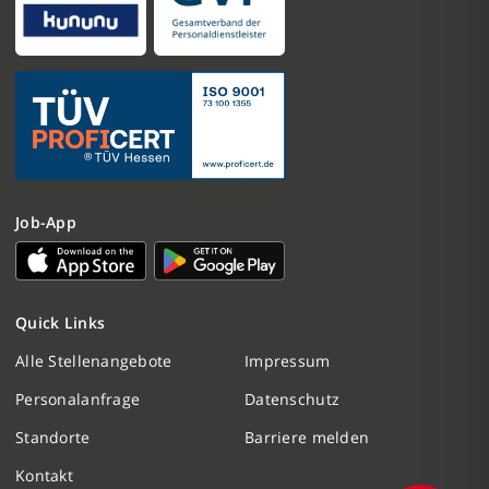
Job-App
Nachricht schreiben
Quick Links
Initiativbewerbung
Alle Stellenangebote
Impressum
Personalanfrage
Datenschutz
Personalanfrage
Standorte
Barriere melden
Termin vereinbaren
Kontakt