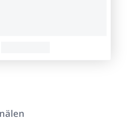
anälen