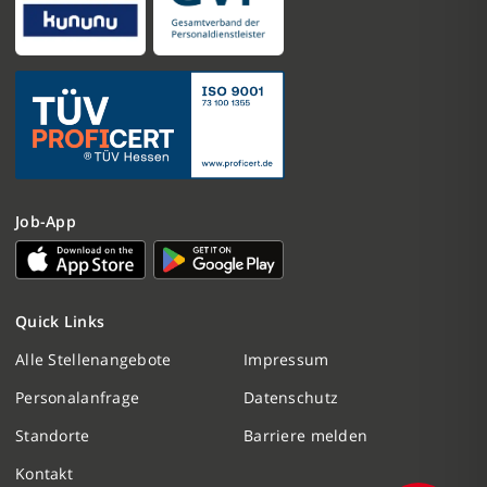
Job-App
Nachricht schreiben
Quick Links
Initiativbewerbung
Alle Stellenangebote
Impressum
Personalanfrage
Datenschutz
Personalanfrage
Standorte
Barriere melden
Termin vereinbaren
Kontakt