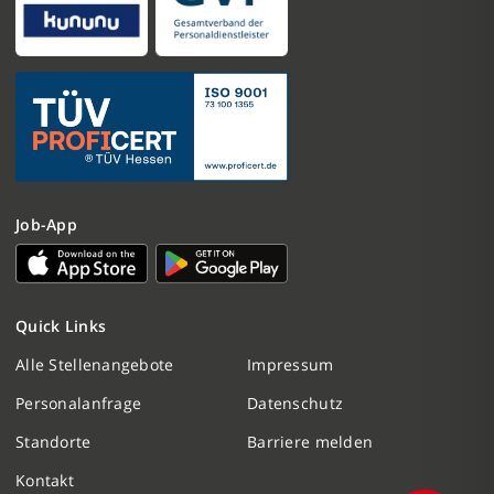
Job-App
Nachricht schreiben
Quick Links
Initiativbewerbung
Alle Stellenangebote
Impressum
Personalanfrage
Datenschutz
Personalanfrage
Standorte
Barriere melden
Termin vereinbaren
Kontakt