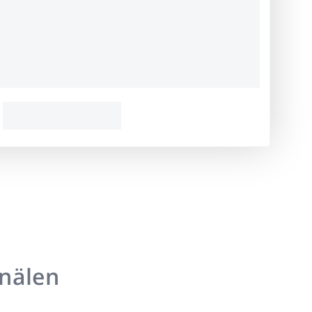
anälen