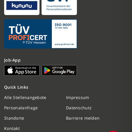
Job-App
Nachricht schreiben
Quick Links
Initiativbewerbung
Alle Stellenangebote
Impressum
Personalanfrage
Datenschutz
Personalanfrage
Standorte
Barriere melden
Termin vereinbaren
Kontakt