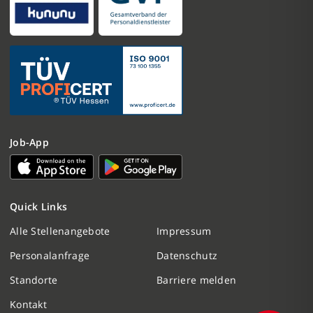
Job-App
Nachricht schreiben
Quick Links
Initiativbewerbung
Alle Stellenangebote
Impressum
Personalanfrage
Datenschutz
Personalanfrage
Standorte
Barriere melden
Termin vereinbaren
Kontakt