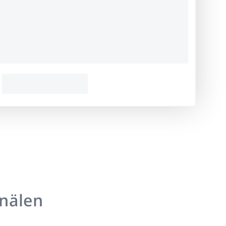
anälen