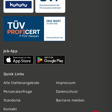
Job-App
Nachricht schreiben
Quick Links
Initiativbewerbung
Alle Stellenangebote
Impressum
Personalanfrage
Datenschutz
Personalanfrage
Standorte
Barriere melden
Termin vereinbaren
Kontakt