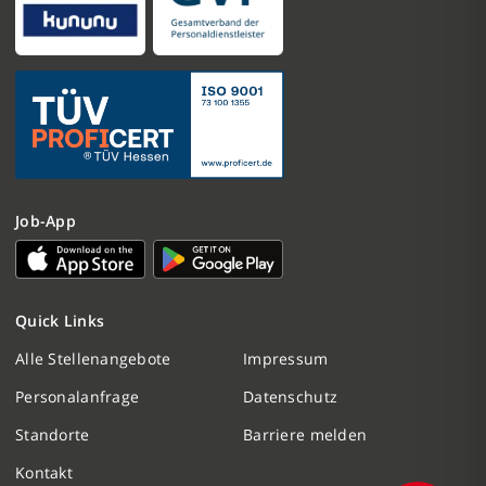
Job-App
Nachricht schreiben
Quick Links
Initiativbewerbung
Alle Stellenangebote
Impressum
Personalanfrage
Datenschutz
Personalanfrage
Standorte
Barriere melden
Termin vereinbaren
Kontakt