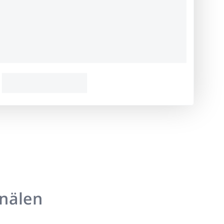
anälen