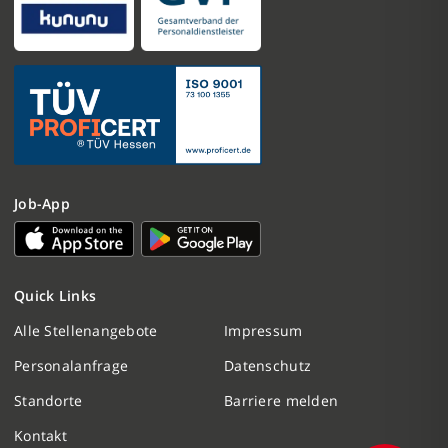
Job-App
Nachricht schreiben
Quick Links
Initiativbewerbung
Alle Stellenangebote
Impressum
Personalanfrage
Datenschutz
Personalanfrage
Standorte
Barriere melden
Termin vereinbaren
Kontakt