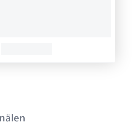
anälen