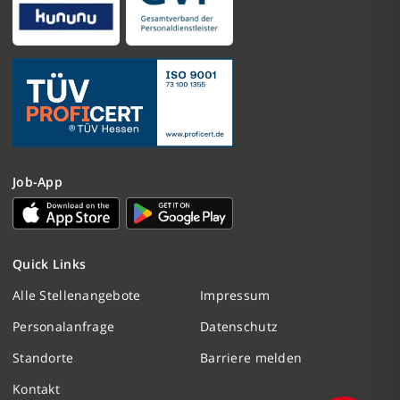
Job-App
Nachricht schreiben
Quick Links
Initiativbewerbung
Alle Stellenangebote
Impressum
Personalanfrage
Datenschutz
Personalanfrage
Standorte
Barriere melden
Termin vereinbaren
Kontakt