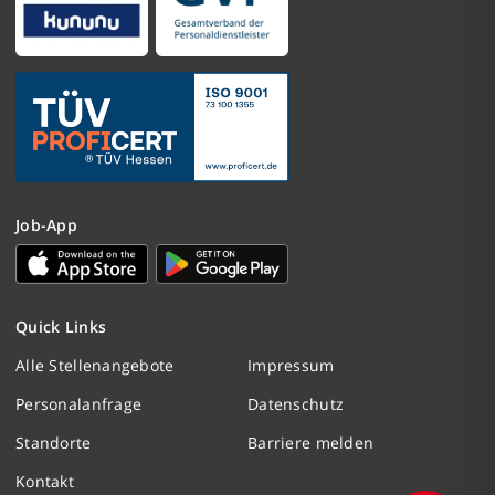
Job-App
Nachricht schreiben
Quick Links
Initiativbewerbung
Alle Stellenangebote
Impressum
Personalanfrage
Datenschutz
Personalanfrage
Standorte
Barriere melden
Termin vereinbaren
Kontakt