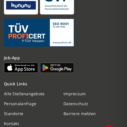
Job-App
Nachricht schreiben
Quick Links
Initiativbewerbung
Alle Stellenangebote
Impressum
Personalanfrage
Datenschutz
Personalanfrage
Standorte
Barriere melden
Termin vereinbaren
Kontakt