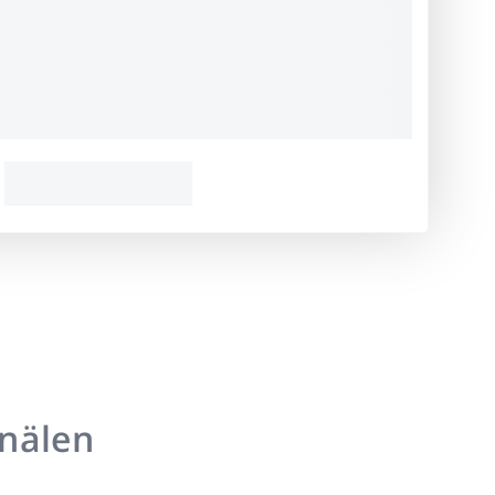
anälen