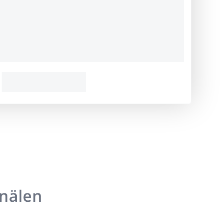
anälen