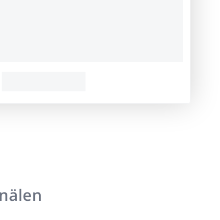
anälen