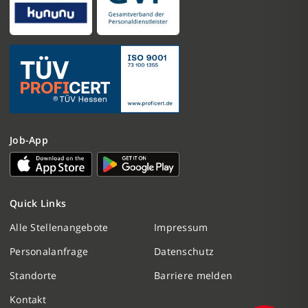
Job-App
Nachricht schreiben
Quick Links
Initiativbewerbung
Alle Stellenangebote
Impressum
Personalanfrage
Datenschutz
Personalanfrage
Standorte
Barriere melden
Termin vereinbaren
Kontakt