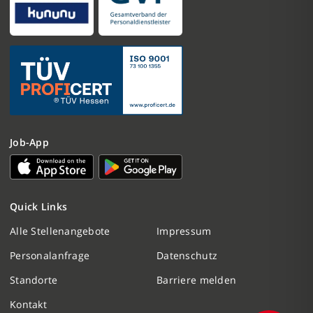
Job-App
Nachricht schreiben
Quick Links
Initiativbewerbung
Alle Stellenangebote
Impressum
Personalanfrage
Datenschutz
Personalanfrage
Standorte
Barriere melden
Termin vereinbaren
Kontakt