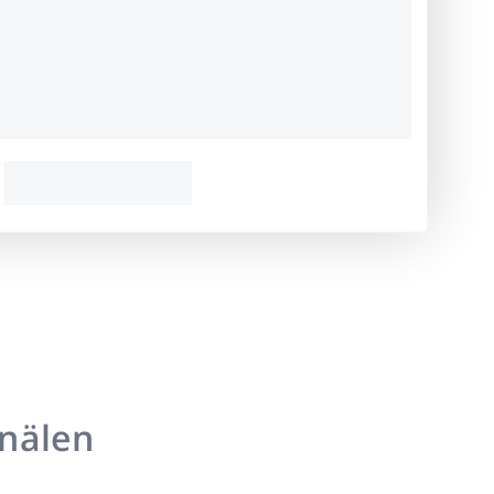
anälen