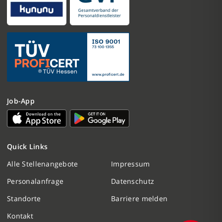
Job-App
Nachricht schreiben
Quick Links
Initiativbewerbung
Alle Stellenangebote
Impressum
Personalanfrage
Datenschutz
Personalanfrage
Standorte
Barriere melden
Termin vereinbaren
Kontakt