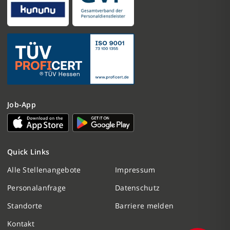
Job-App
Nachricht schreiben
Quick Links
Initiativbewerbung
Alle Stellenangebote
Impressum
Personalanfrage
Datenschutz
Personalanfrage
Standorte
Barriere melden
Termin vereinbaren
Kontakt