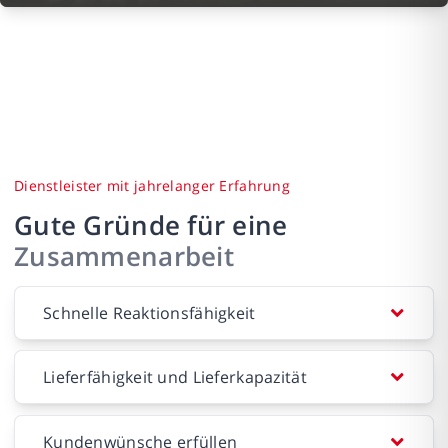
Dienstleister mit jahrelanger Erfahrung
Gute Gründe für eine
Zusammenarbeit
Schnelle Reaktionsfähigkeit
Lieferfähigkeit und Lieferkapazität
Die JOB AG kann durch jahrelange Expertise
punkten. Deshalb wissen wir, wie wichtig die
schnelle und präzise Umsetzung Ihrer
Vorstellungen ist. Wir versprechen Ihnen
Kundenwünsche erfüllen
Seit nun knapp 20 Jahren konnten wir unser Fach-