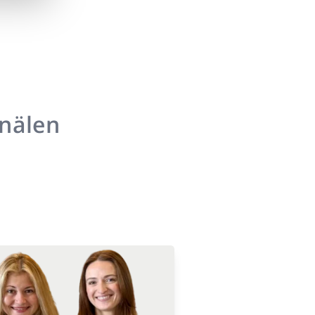
anälen